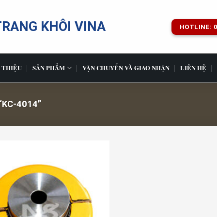
TRANG KHÔI VINA
HOTLINE: 0
 THIỆU
SẢN PHẨM
VẬN CHUYỂN VÀ GIAO NHẬN
LIÊN HỆ
KC-4014”