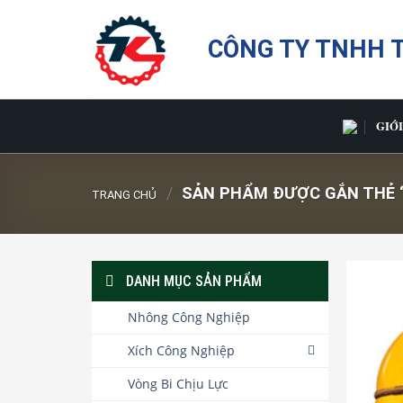
Bỏ
qua
CÔNG TY TNHH 
nội
dung
GIỚI
/
SẢN PHẨM ĐƯỢC GẮN THẺ “
TRANG CHỦ
DANH MỤC SẢN PHẨM
Nhông Công Nghiệp
Xích Công Nghiệp
Vòng Bi Chịu Lực