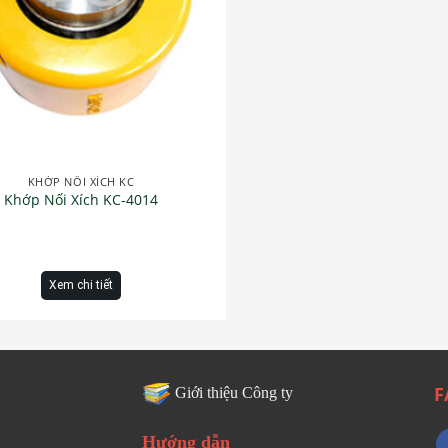
KHỚP NỐI XÍCH KC
Khớp Nối Xích KC-4014
Xem chi tiết
F
Giới thiệu Công ty
Hướng dẫn