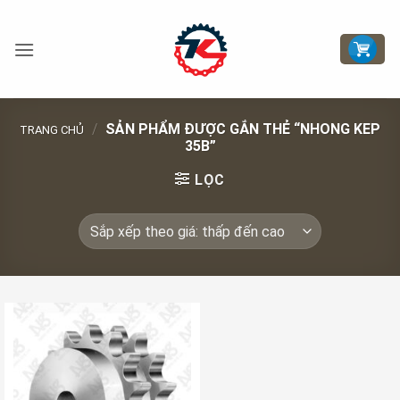
Bỏ
qua
nội
dung
/
SẢN PHẨM ĐƯỢC GẮN THẺ “NHONG KEP
TRANG CHỦ
35B”
LỌC