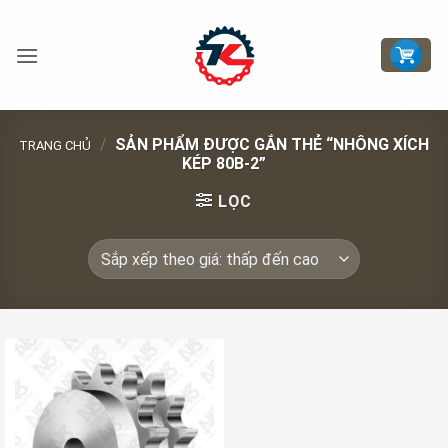
Bỏ
qua
nội
dung
/
SẢN PHẨM ĐƯỢC GẮN THẺ “NHÔNG XÍCH
TRANG CHỦ
KÉP 80B-2”
LỌC