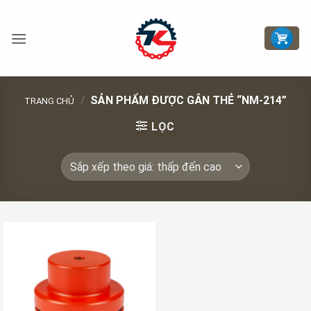
Bỏ
qua
nội
dung
/
SẢN PHẨM ĐƯỢC GẮN THẺ “NM-214”
TRANG CHỦ
LỌC