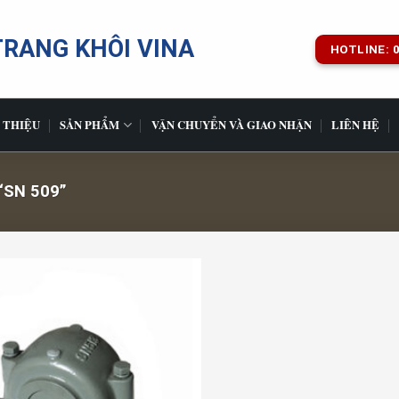
TRANG KHÔI VINA
HOTLINE: 0
 THIỆU
SẢN PHẨM
VẬN CHUYỂN VÀ GIAO NHẬN
LIÊN HỆ
SN 509”