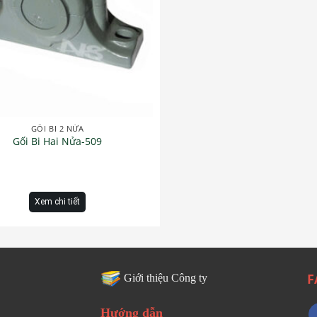
GỐI BI 2 NỬA
Gối Bi Hai Nửa-509
Xem chi tiết
F
Giới thiệu Công ty
Hướng dẫn