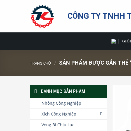
Bỏ
qua
CÔNG TY TNHH 
nội
dung
GIỚI
/
SẢN PHẨM ĐƯỢC GẮN THẺ “
TRANG CHỦ
DANH MỤC SẢN PHẨM
Nhông Công Nghiệp
Xích Công Nghiệp
Vòng Bi Chịu Lực