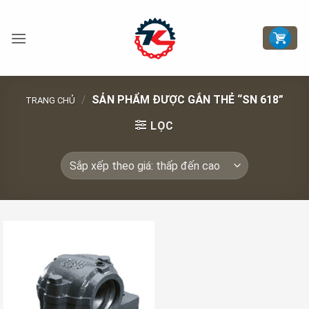
Bỏ
qua
nội
dung
/
SẢN PHẨM ĐƯỢC GẮN THẺ “SN 618”
TRANG CHỦ
LỌC