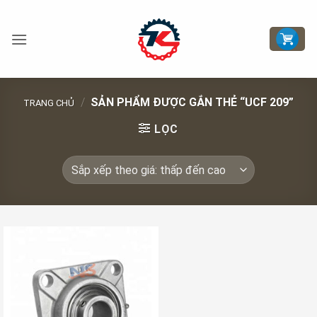
Bỏ
qua
nội
dung
/
SẢN PHẨM ĐƯỢC GẮN THẺ “UCF 209”
TRANG CHỦ
LỌC