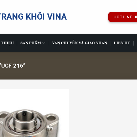
TRANG KHÔI VINA
HOTLINE: 0
 THIỆU
SẢN PHẨM
VẬN CHUYỂN VÀ GIAO NHẬN
LIÊN HỆ
UCF 216”