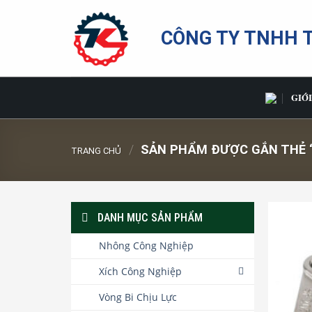
Bỏ
qua
CÔNG TY TNHH 
nội
dung
GIỚI
/
SẢN PHẨM ĐƯỢC GẮN THẺ “
TRANG CHỦ
DANH MỤC SẢN PHẨM
Nhông Công Nghiệp
Xích Công Nghiệp
Vòng Bi Chịu Lực