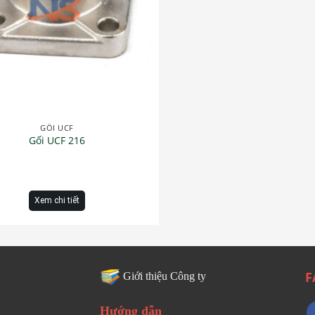
GỐI UCF
Gối UCF 216
Xem chi tiết
F
Giới thiệu Công ty
Hướng dẫn