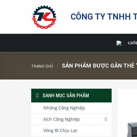
Bỏ
qua
CÔNG TY TNHH 
nội
dung
GIỚI
/
SẢN PHẨM ĐƯỢC GẮN THẺ “
TRANG CHỦ
DANH MỤC SẢN PHẨM
Nhông Công Nghiệp
Xích Công Nghiệp
Vòng Bi Chịu Lực