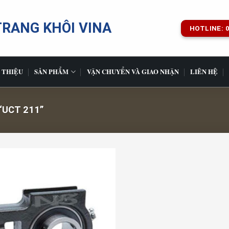
TRANG KHÔI VINA
HOTLINE: 0
 THIỆU
SẢN PHẨM
VẬN CHUYỂN VÀ GIAO NHẬN
LIÊN HỆ
UCT 211”