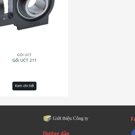
GỐI UCT
Gối UCT 211
Xem chi tiết
F
Giới thiệu Công ty
Hướng dẫn