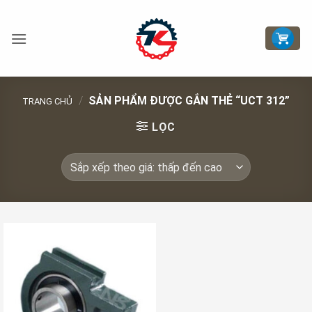
Bỏ
qua
nội
dung
/
SẢN PHẨM ĐƯỢC GẮN THẺ “UCT 312”
TRANG CHỦ
LỌC