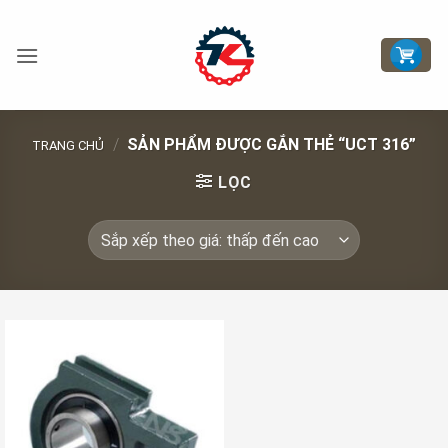
Bỏ
qua
nội
dung
/
SẢN PHẨM ĐƯỢC GẮN THẺ “UCT 316”
TRANG CHỦ
LỌC