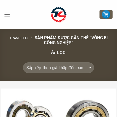
Bỏ
qua
nội
dung
/
SẢN PHẨM ĐƯỢC GẮN THẺ “VÒNG BI
TRANG CHỦ
CÔNG NGHIỆP”
LỌC