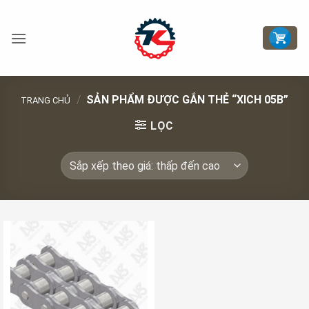
Bỏ
qua
nội
dung
/
SẢN PHẨM ĐƯỢC GẮN THẺ “XICH 05B”
TRANG CHỦ
LỌC