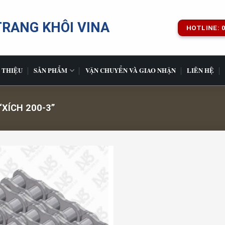
TRANG KHÔI VINA
HOTLINE: 0
 THIỆU
SẢN PHẨM
VẬN CHUYỂN VÀ GIAO NHẬN
LIÊN HỆ
XÍCH 200-3”