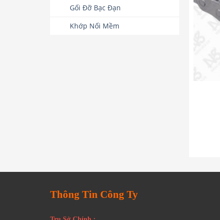
Gối Đỡ Bạc Đạn
Khớp Nối Mềm
Thông Tin Công Ty
Trụ Sở Chính :