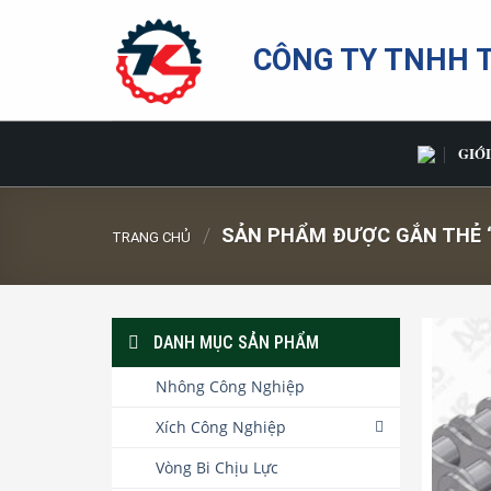
Bỏ
qua
CÔNG TY TNHH 
nội
dung
GIỚI
/
SẢN PHẨM ĐƯỢC GẮN THẺ “
TRANG CHỦ
DANH MỤC SẢN PHẨM
Nhông Công Nghiệp
Xích Công Nghiệp
Vòng Bi Chịu Lực