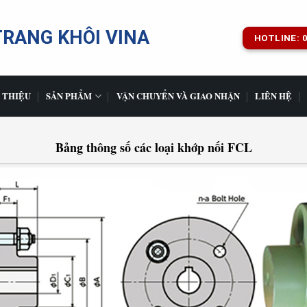
TRANG KHÔI VINA
HOTLINE: 0
 THIỆU
SẢN PHẨM
VẬN CHUYỂN VÀ GIAO NHẬN
LIÊN HỆ
Bảng thông số các loại khớp nối FCL