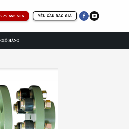
YÊU CẦU BÁO GIÁ
979 655 586
GIỎ HÀNG