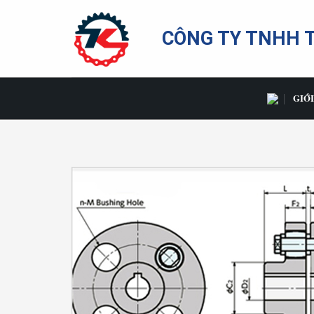
Bỏ
qua
CÔNG TY TNHH 
nội
dung
GIỚI