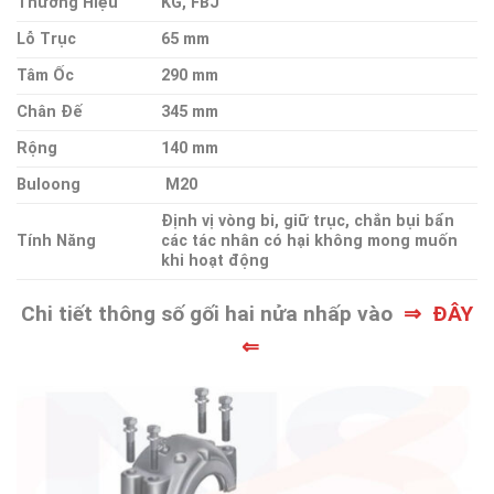
Thương Hiệu
KG, FBJ
Lỗ Trục
65 mm
Tâm Ốc
290 mm
Chân Đế
345 mm
Rộng
140 mm
Buloong
M20
Định vị vòng bi, giữ trục, chắn bụi bẩn
Tính Năng
các tác nhân có hại không mong muốn
khi hoạt động
Chi tiết thông số gối hai nửa nhấp vào
⇒ ĐÂY
⇐