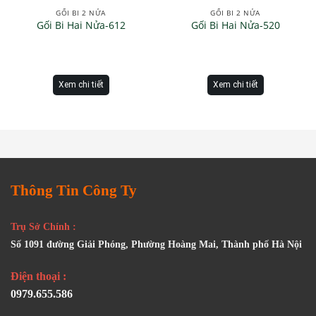
GỐI BI 2 NỬA
GỐI BI 2 NỬA
Gối Bi Hai Nửa-612
Gối Bi Hai Nửa-520
Xem chi tiết
Xem chi tiết
Thông Tin Công Ty
Trụ Sở Chính :
Số 1091 đường Giải Phóng, Phường Hoàng Mai, Thành phố Hà Nội
Điện thoại :
0979.655.586