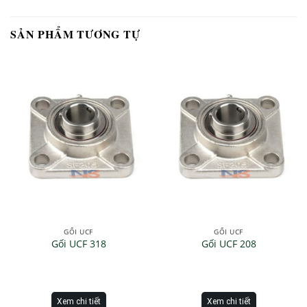
SẢN PHẨM TƯƠNG TỰ
GỐI UCF
GỐI UCF
Gối UCF 318
Gối UCF 208
Xem chi tiết
Xem chi tiết