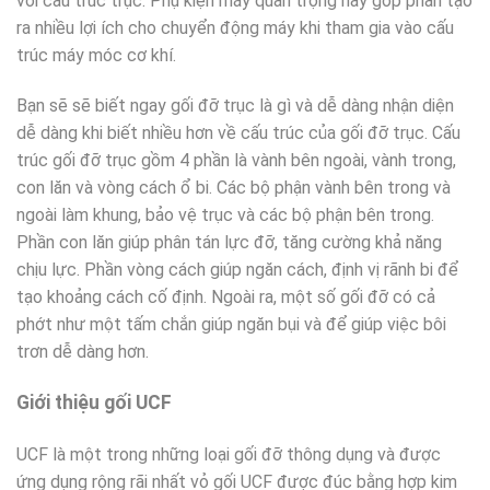
với cấu trúc trục. Phụ kiện máy quan trọng này góp phần tạo
ra nhiều lợi ích cho chuyển động máy khi tham gia vào cấu
trúc máy móc cơ khí.
Bạn sẽ sẽ biết ngay gối đỡ trục là gì và dễ dàng nhận diện
dễ dàng khi biết nhiều hơn về cấu trúc của gối đỡ trục. Cấu
trúc gối đỡ trục gồm 4 phần là vành bên ngoài, vành trong,
con lăn và vòng cách ổ bi. Các bộ phận vành bên trong và
ngoài làm khung, bảo vệ trục và các bộ phận bên trong.
Phần con lăn giúp phân tán lực đỡ, tăng cường khả năng
chịu lực. Phần vòng cách giúp ngăn cách, định vị rãnh bi để
tạo khoảng cách cố định. Ngoài ra, một số gối đỡ có cả
phớt như một tấm chắn giúp ngăn bụi và để giúp việc bôi
trơn dễ dàng hơn.
Giới thiệu gối UCF
UCF là một trong những loại gối đỡ thông dụng và được
ứng dụng rộng rãi nhất vỏ gối UCF được đúc bằng hợp kim