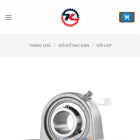
Bỏ
qua
nội
dung
/
/
TRANG CHỦ
GỐI ĐỠ BẠC ĐẠN
GỐI UCP