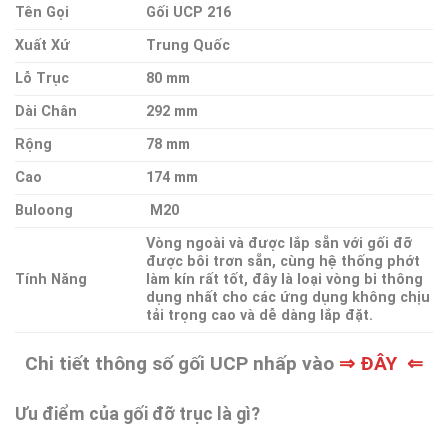
Tên Gọi
Gối UCP 216
Xuất Xứ
Trung Quốc
Lỗ Trục
80 mm
Dài Chân
292 mm
Rộng
78 mm
Cao
174 mm
Buloong
M20
Vòng ngoài và được lắp sẵn với gối đỡ
được bôi trơn sẵn, cùng hệ thống phớt
Tính Năng
làm kín rất tốt, đây là loại vòng bi thông
dụng nhất cho các ứng dụng không chịu
tải trọng cao và dễ dàng lắp đặt.
Chi tiết thông số gối UCP nhấp vào
⇒ ĐÂY ⇐
Ưu điểm của gối đỡ trục là gì?