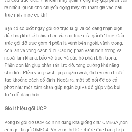
với cấu trúc trục. Phụ kiện máy quan trọng này góp phần tạo
ra nhiều lợi ích cho chuyển động máy khi tham gia vào cấu
trúc máy móc cơ khí.
Bạn sẽ sẽ biết ngay gối đỡ trục là gì và dễ dàng nhận diện
dễ dàng khi biết nhiều hơn về cấu trúc của gối đỡ trục. Cấu
trúc gối đỡ trục gồm 4 phần là vành bên ngoài, vành trong,
con lăn và vòng cách ổ bi. Các bộ phận vành bên trong và
ngoài làm khung, bảo vệ trục và các bộ phận bên trong.
Phần con lăn giúp phân tán lực đỡ, tăng cường khả năng
chịu lực. Phần vòng cách giúp ngăn cách, định vị rãnh bi để
tạo khoảng cách cố định. Ngoài ra, một số gối đỡ có cả
phớt như một tấm chắn giúp ngăn bụi và để giúp việc bôi
trơn dễ dàng hơn.
Giới thiệu gối UCP
Vòng bi gối đỡ UCP có hình dáng khá giống chữ OMEGA ,nên
còn gọi là gối OMEGA. Vỏ vòng bi UCP được đúc bằng hợp