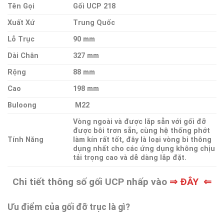
Tên Gọi
Gối UCP 218
Xuất Xứ
Trung Quốc
Lỗ Trục
90 mm
Dài Chân
327 mm
Rộng
88 mm
Cao
198 mm
Buloong
M22
Vòng ngoài và được lắp sẵn với gối đỡ
được bôi trơn sẵn, cùng hệ thống phớt
Tính Năng
làm kín rất tốt, đây là loại vòng bi thông
dụng nhất cho các ứng dụng không chịu
tải trọng cao và dễ dàng lắp đặt.
Chi tiết thông số gối UCP nhấp vào
⇒ ĐÂY ⇐
Ưu điểm của gối đỡ trục là gì?