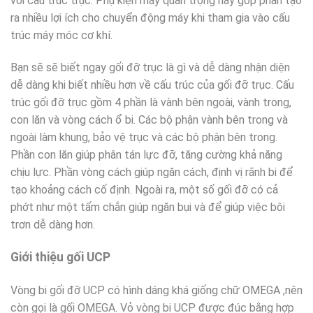
với cấu trúc trục. Phụ kiện máy quan trọng này góp phần tạo
ra nhiều lợi ích cho chuyển động máy khi tham gia vào cấu
trúc máy móc cơ khí.
Bạn sẽ sẽ biết ngay gối đỡ trục là gì và dễ dàng nhận diện
dễ dàng khi biết nhiều hơn về cấu trúc của gối đỡ trục. Cấu
trúc gối đỡ trục gồm 4 phần là vành bên ngoài, vành trong,
con lăn và vòng cách ổ bi. Các bộ phận vành bên trong và
ngoài làm khung, bảo vệ trục và các bộ phận bên trong.
Phần con lăn giúp phân tán lực đỡ, tăng cường khả năng
chịu lực. Phần vòng cách giúp ngăn cách, định vị rãnh bi để
tạo khoảng cách cố định. Ngoài ra, một số gối đỡ có cả
phớt như một tấm chắn giúp ngăn bụi và để giúp việc bôi
trơn dễ dàng hơn.
Giới thiệu gối UCP
Vòng bi gối đỡ UCP có hình dáng khá giống chữ OMEGA ,nên
còn gọi là gối OMEGA. Vỏ vòng bi UCP được đúc bằng hợp