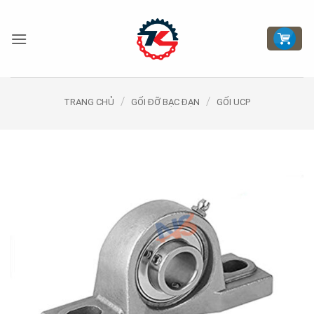
Bỏ
qua
nội
dung
/
/
TRANG CHỦ
GỐI ĐỠ BẠC ĐẠN
GỐI UCP