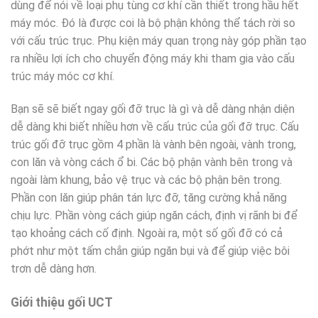
dùng để nói về loại phụ tùng cơ khí cần thiết trong hầu hết
máy móc. Đó là được coi là bộ phận không thể tách rời so
với cấu trúc trục. Phụ kiện máy quan trọng này góp phần tạo
ra nhiều lợi ích cho chuyển động máy khi tham gia vào cấu
trúc máy móc cơ khí.
Bạn sẽ sẽ biết ngay gối đỡ trục là gì và dễ dàng nhận diện
dễ dàng khi biết nhiều hơn về cấu trúc của gối đỡ trục. Cấu
trúc gối đỡ trục gồm 4 phần là vành bên ngoài, vành trong,
con lăn và vòng cách ổ bi. Các bộ phận vành bên trong và
ngoài làm khung, bảo vệ trục và các bộ phận bên trong.
Phần con lăn giúp phân tán lực đỡ, tăng cường khả năng
chịu lực. Phần vòng cách giúp ngăn cách, định vị rãnh bi để
tạo khoảng cách cố định. Ngoài ra, một số gối đỡ có cả
phớt như một tấm chắn giúp ngăn bụi và để giúp việc bôi
trơn dễ dàng hơn.
Giới thiệu gối UCT