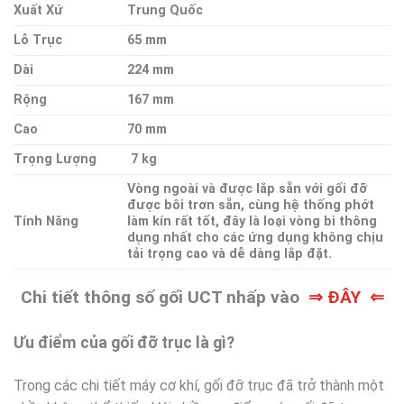
Xuất Xứ
Trung Quốc
Lỗ Trục
65 mm
Dài
224 mm
Rộng
167 mm
Cao
70 mm
Trọng Lượng
7 kg
Vòng ngoài và được lắp sẵn với gối đỡ
được bôi trơn sẵn, cùng hệ thống phớt
Tính Năng
làm kín rất tốt, đây là loại vòng bi thông
dụng nhất cho các ứng dụng không chịu
tải trọng cao và dễ dàng lắp đặt.
Chi tiết thông số gối UCT nhấp vào
⇒ ĐÂY ⇐
Ưu điểm của gối đỡ trục là gì?
Trong các chi tiết máy cơ khí, gối đỡ trục đã trở thành một