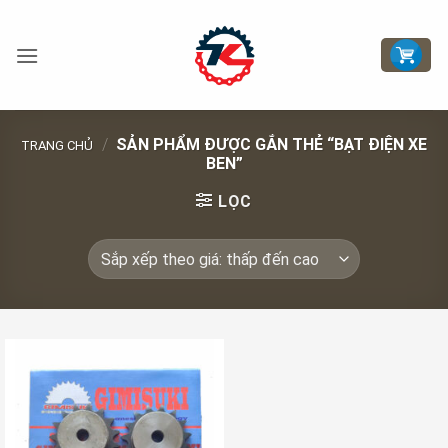
Bỏ
qua
nội
dung
/
SẢN PHẨM ĐƯỢC GẮN THẺ “BẠT ĐIỆN XE
TRANG CHỦ
BEN”
LỌC