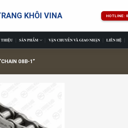
TRANG KHÔI VINA
HOTLINE: 0
 THIỆU
SẢN PHẨM
VẬN CHUYỂN VÀ GIAO NHẬN
LIÊN HỆ
CHAIN 08B-1”