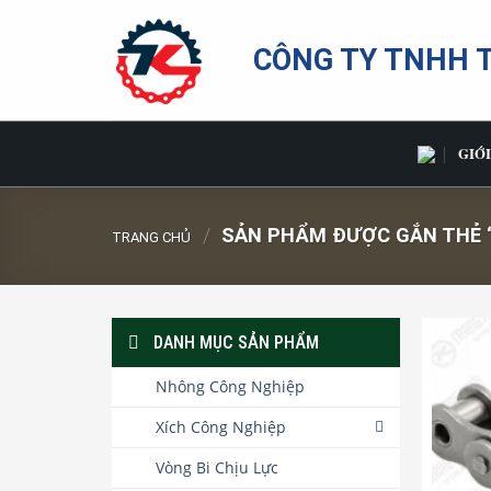
Bỏ
qua
CÔNG TY TNHH 
nội
dung
GIỚI
/
SẢN PHẨM ĐƯỢC GẮN THẺ “
TRANG CHỦ
DANH MỤC SẢN PHẨM
Nhông Công Nghiệp
Xích Công Nghiệp
Vòng Bi Chịu Lực