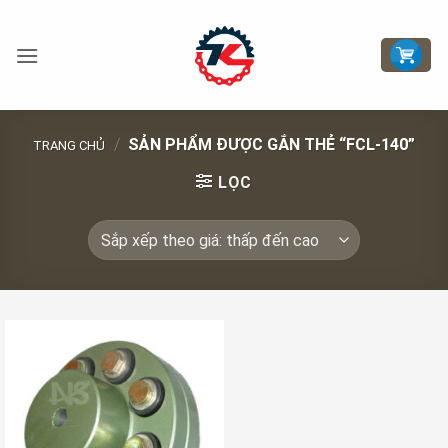
Bỏ
qua
nội
dung
/
SẢN PHẨM ĐƯỢC GẮN THẺ “FCL-140”
TRANG CHỦ
LỌC