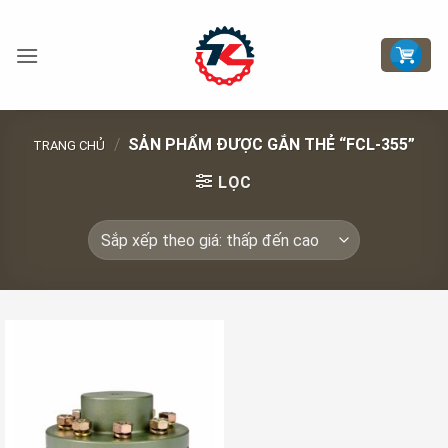
Bỏ
qua
nội
dung
/
SẢN PHẨM ĐƯỢC GẮN THẺ “FCL-355”
TRANG CHỦ
LỌC