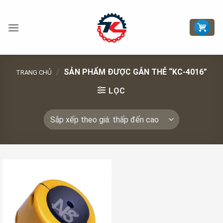
Bỏ
qua
nội
dung
/
SẢN PHẨM ĐƯỢC GẮN THẺ “KC-4016”
TRANG CHỦ
LỌC