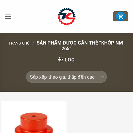
Bỏ
qua
nội
dung
/
SẢN PHẨM ĐƯỢC GẮN THẺ “KHỚP NM-
TRANG CHỦ
265”
LỌC