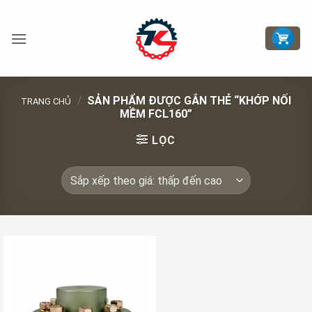
Bỏ
qua
nội
dung
/
SẢN PHẨM ĐƯỢC GẮN THẺ “KHỚP NỐI
TRANG CHỦ
MỀM FCL160”
LỌC