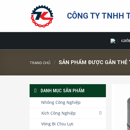
Bỏ
qua
CÔNG TY TNHH 
nội
dung
GIỚI
/
SẢN PHẨM ĐƯỢC GẮN THẺ “
TRANG CHỦ
DANH MỤC SẢN PHẨM
Nhông Công Nghiệp
Xích Công Nghiệp
Vòng Bi Chịu Lực