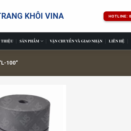
TRANG KHÔI VINA
HOTLINE: 0
 THIỆU
SẢN PHẨM
VẬN CHUYỂN VÀ GIAO NHẬN
LIÊN HỆ
L-100”