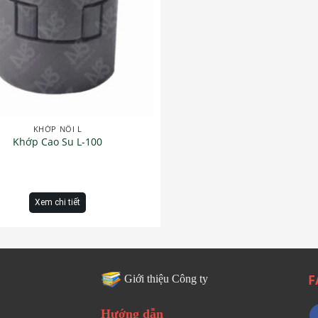
KHỚP NỐI L
Khớp Cao Su L-100
Xem chi tiết
F
Giới thiệu Công ty
Hướng dẫn