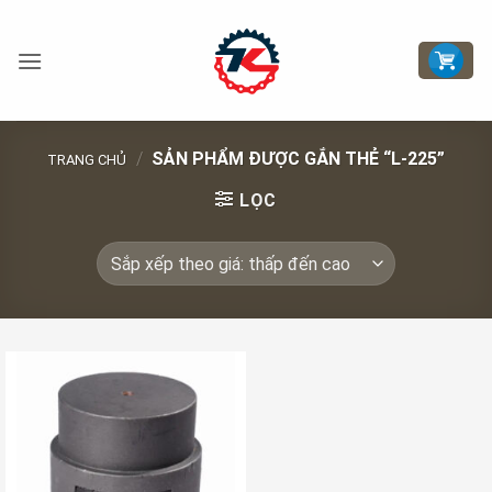
Bỏ
qua
nội
dung
/
SẢN PHẨM ĐƯỢC GẮN THẺ “L-225”
TRANG CHỦ
LỌC