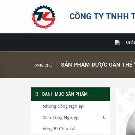
Bỏ
qua
CÔNG TY TNHH 
nội
dung
GIỚI
/
SẢN PHẨM ĐƯỢC GẮN THẺ “S
TRANG CHỦ
DANH MỤC SẢN PHẨM
Nhông Công Nghiệp
Xích Công Nghiệp
Vòng Bi Chịu Lực