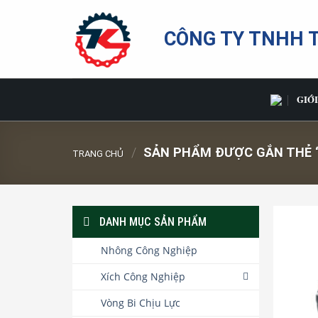
Bỏ
qua
CÔNG TY TNHH 
nội
dung
GIỚI
/
SẢN PHẨM ĐƯỢC GẮN THẺ “
TRANG CHỦ
DANH MỤC SẢN PHẨM
Nhông Công Nghiệp
Xích Công Nghiệp
Vòng Bi Chịu Lực