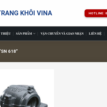
TRANG KHÔI VINA
HOTLINE: 0
 THIỆU
SẢN PHẨM
VẬN CHUYỂN VÀ GIAO NHẬN
LIÊN HỆ
SN 618”