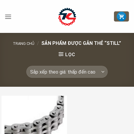
Bỏ
qua
nội
dung
/
SẢN PHẨM ĐƯỢC GẮN THẺ “STILL”
TRANG CHỦ
LỌC