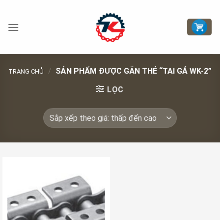
Bỏ
qua
nội
dung
/
SẢN PHẨM ĐƯỢC GẮN THẺ “TAI GÁ WK-2”
TRANG CHỦ
LỌC