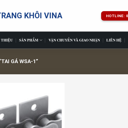
TRANG KHÔI VINA
HOTLINE: 0
 THIỆU
SẢN PHẨM
VẬN CHUYỂN VÀ GIAO NHẬN
LIÊN HỆ
TAI GÁ WSA-1”