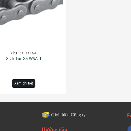
XÍCH CÓ TAI GÁ
Xích Tai Gá WSA-1
Xem chi tiết
F
Giới thiệu Công ty
Hướng dẫn