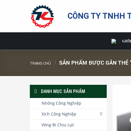
Bỏ
qua
CÔNG TY TNHH 
nội
dung
GIỚI
/
SẢN PHẨM ĐƯỢC GẮN THẺ “
TRANG CHỦ
DANH MỤC SẢN PHẨM
Nhông Công Nghiệp
Xích Công Nghiệp
Vòng Bi Chịu Lực