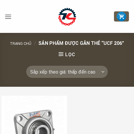
Bỏ
qua
nội
dung
/
SẢN PHẨM ĐƯỢC GẮN THẺ “UCF 206”
TRANG CHỦ
LỌC