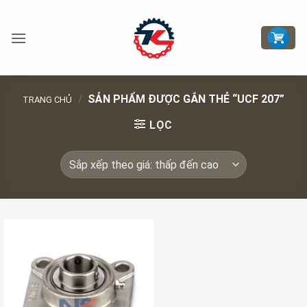
Bỏ
qua
nội
dung
/
SẢN PHẨM ĐƯỢC GẮN THẺ “UCF 207”
TRANG CHỦ
LỌC