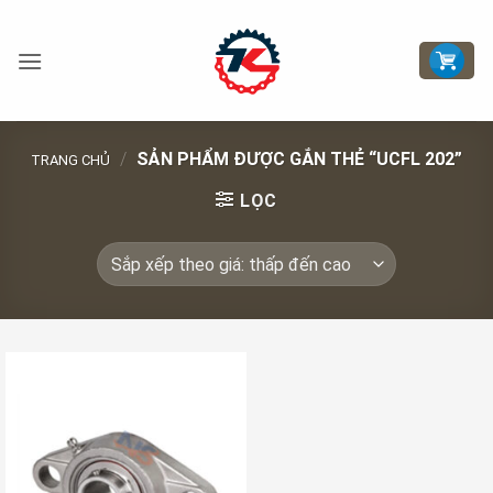
Bỏ
qua
nội
dung
/
SẢN PHẨM ĐƯỢC GẮN THẺ “UCFL 202”
TRANG CHỦ
LỌC