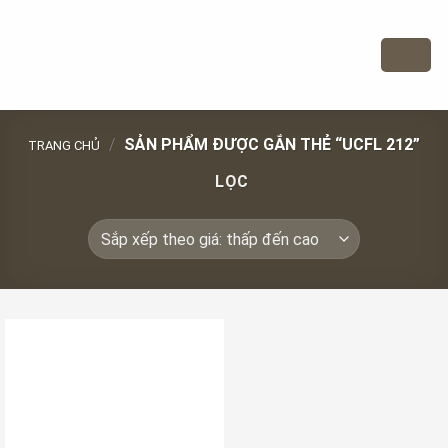
Bỏ
qua
nội
dung
/
SẢN PHẨM ĐƯỢC GẮN THẺ “UCFL 212”
TRANG CHỦ
LỌC