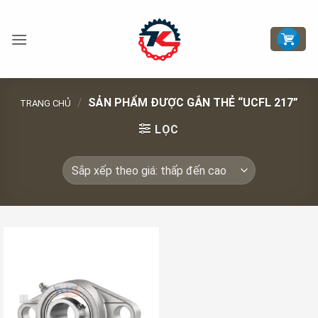
Bỏ
qua
nội
dung
/
SẢN PHẨM ĐƯỢC GẮN THẺ “UCFL 217”
TRANG CHỦ
LỌC