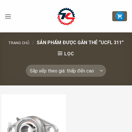
Bỏ
qua
nội
dung
/
SẢN PHẨM ĐƯỢC GẮN THẺ “UCFL 311”
TRANG CHỦ
LỌC