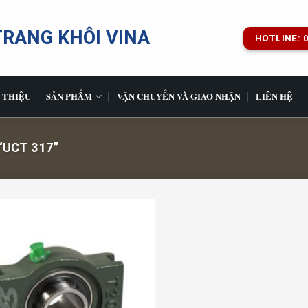
TRANG KHÔI VINA
HOTLINE: 0
 THIỆU
SẢN PHẨM
VẬN CHUYỂN VÀ GIAO NHẬN
LIÊN HỆ
UCT 317”