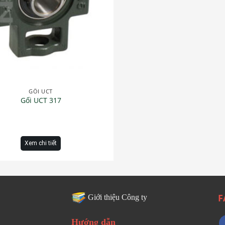
GỐI UCT
Gối UCT 317
Xem chi tiết
F
Giới thiệu Công ty
Hướng dẫn