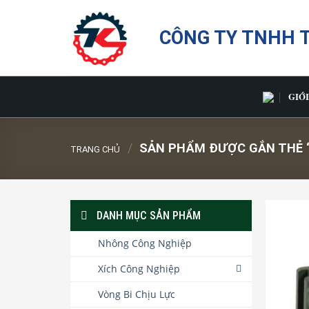
Bỏ
qua
CÔNG TY TNHH 
nội
dung
GIỚI
/
SẢN PHẨM ĐƯỢC GẮN THẺ “
TRANG CHỦ
DANH MỤC SẢN PHẨM
Nhông Công Nghiệp
Xích Công Nghiệp
Vòng Bi Chịu Lực