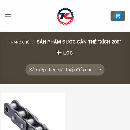
Bỏ
qua
nội
dung
/
SẢN PHẨM ĐƯỢC GẮN THẺ “XÍCH 200”
TRANG CHỦ
LỌC