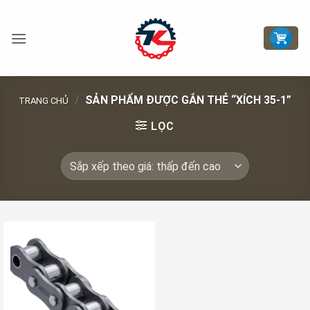
Bỏ
qua
nội
dung
/
SẢN PHẨM ĐƯỢC GẮN THẺ “XÍCH 35-1”
TRANG CHỦ
LỌC