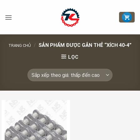
Bỏ
qua
nội
dung
/
SẢN PHẨM ĐƯỢC GẮN THẺ “XÍCH 40-4”
TRANG CHỦ
LỌC