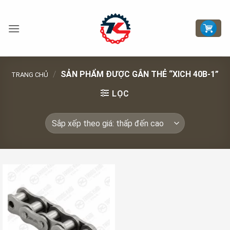
Bỏ
qua
nội
dung
/
SẢN PHẨM ĐƯỢC GẮN THẺ “XICH 40B-1”
TRANG CHỦ
LỌC