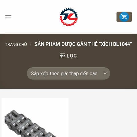
Bỏ
qua
nội
dung
/
SẢN PHẨM ĐƯỢC GẮN THẺ “XÍCH BL1044”
TRANG CHỦ
LỌC