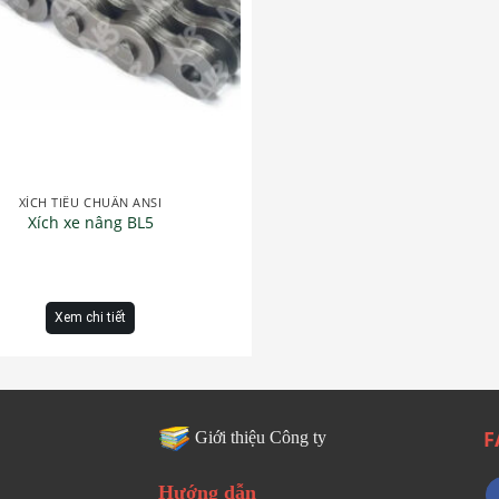
XÍCH TIÊU CHUẨN ANSI
Xích xe nâng BL5
Xem chi tiết
F
Giới thiệu Công ty
Hướng dẫn