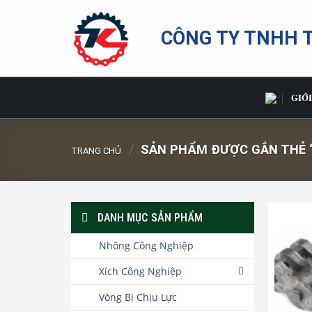
Bỏ
qua
CÔNG TY TNHH 
nội
dung
GIỚI
/
SẢN PHẨM ĐƯỢC GẮN THẺ “
TRANG CHỦ
DANH MỤC SẢN PHẨM
Nhông Công Nghiệp
Xích Công Nghiệp
Vòng Bi Chịu Lực