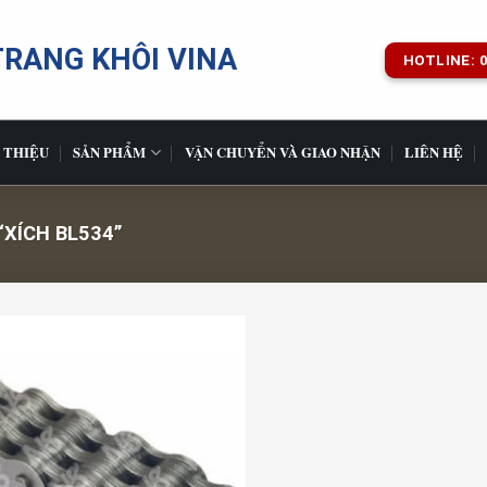
TRANG KHÔI VINA
HOTLINE: 0
 THIỆU
SẢN PHẨM
VẬN CHUYỂN VÀ GIAO NHẬN
LIÊN HỆ
XÍCH BL534”