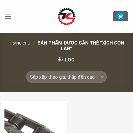
Bỏ
qua
nội
dung
/
SẢN PHẨM ĐƯỢC GẮN THẺ “XÍCH CON
TRANG CHỦ
LĂN”
LỌC