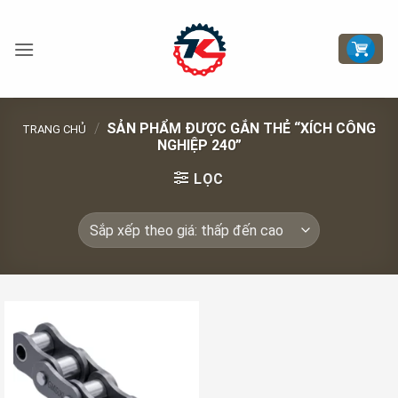
Bỏ
qua
nội
dung
/
SẢN PHẨM ĐƯỢC GẮN THẺ “XÍCH CÔNG
TRANG CHỦ
NGHIỆP 240”
LỌC