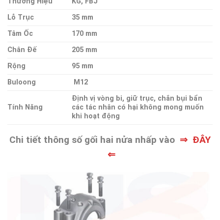
Thương Hiệu
KG, FBJ
Lỗ Trục
35 mm
Tâm Ốc
170 mm
Chân Đế
205 mm
Rộng
95 mm
Buloong
M12
Định vị vòng bi, giữ trục, chắn bụi bẩn
Tính Năng
các tác nhân có hại không mong muốn
khi hoạt động
Chi tiết thông số gối hai nửa nhấp vào
⇒ ĐÂY
⇐